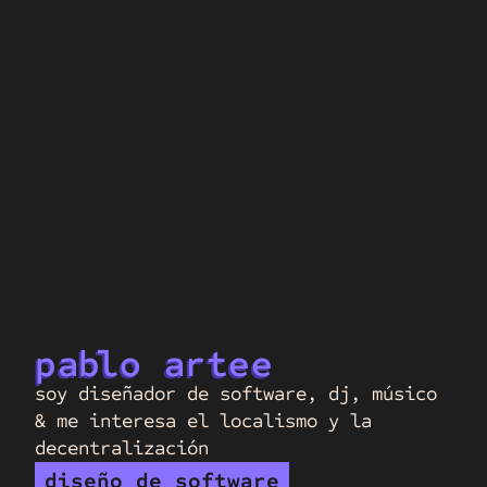
p
a
b
lo 
a
r
tee
soy diseñador de software, dj, músico 
& me interesa el localismo y la 
decentralización
diseño de software